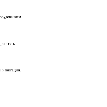
борудованием.
процессы.
й навигации.