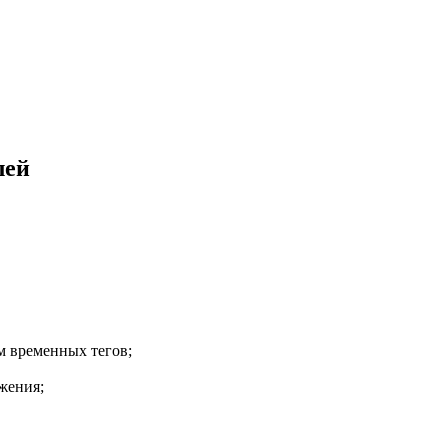
лей
м временных тегов;
жения;