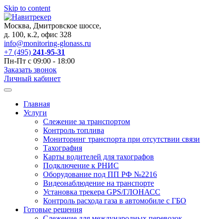
Skip to content
Москва, Дмитровское шоссе,
д. 100, к.2, офис 328
info@monitoring-glonass.ru
+7 (495)
241-95-31
Пн-Пт с 09:00 - 18:00
Заказать звонок
Личный кабинет
Главная
Услуги
Слежение за транспортом
Контроль топлива
Мониторинг транспорта при отсутствии связи
Тахография
Карты водителей для тахографов
Подключение к РНИС
Оборудование под ПП РФ №2216
Видеонаблюдение на транспорте
Установка трекера GPS/ГЛОНАСС
Контроль расхода газа в автомобиле с ГБО
Готовые решения
Слежение для международных перевозок